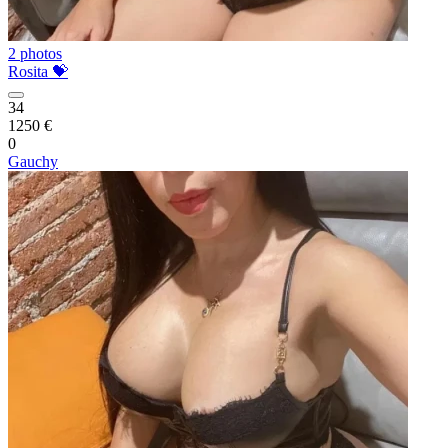
2 photos
Rosita 💝
34
1250 €
0
Gauchy