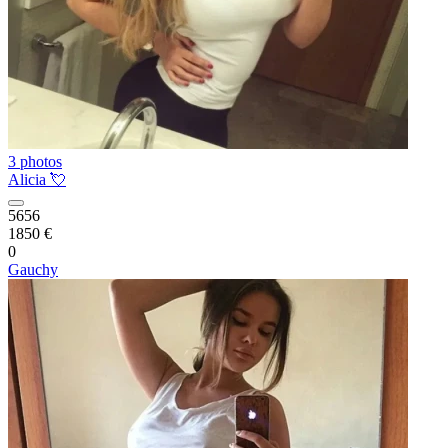
3 photos
Alicia 💘
5656
1850 €
0
Gauchy