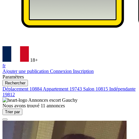
18+
fr
Ajouter une publication
Connexion
Inscription
Paramètres
Rechercher
Déplacement
10884
Appartement
19743
Salon
10815
Indépendante
19812
Annonces escort
Gauchy
Nous avons trouvé
11
annonces
Trier par