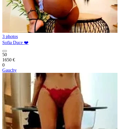
3 photos
Sofia Duce ❤️
50
1650 €
0
Gauchy