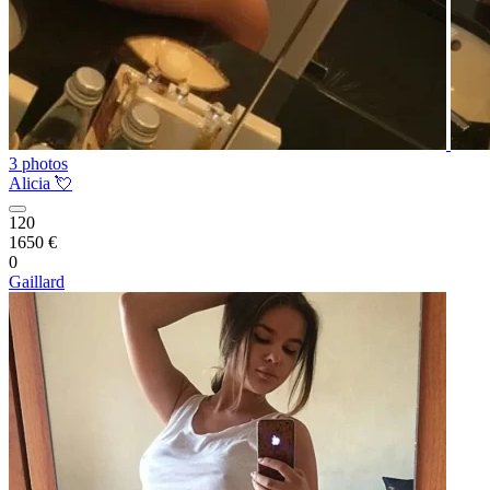
3 photos
Alicia 💘
120
1650 €
0
Gaillard