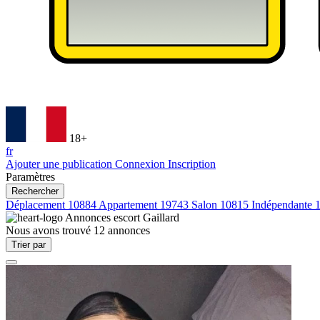
18+
fr
Ajouter une publication
Connexion
Inscription
Paramètres
Rechercher
Déplacement
10884
Appartement
19743
Salon
10815
Indépendante
Annonces escort
Gaillard
Nous avons trouvé
12
annonces
Trier par