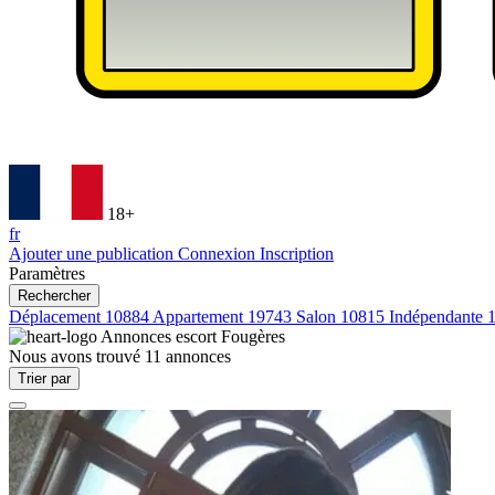
18+
fr
Ajouter une publication
Connexion
Inscription
Paramètres
Rechercher
Déplacement
10884
Appartement
19743
Salon
10815
Indépendante
Annonces escort
Fougères
Nous avons trouvé
11
annonces
Trier par