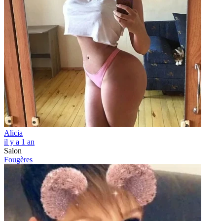
Alicia
il y a 1 an
Salon
Fougères