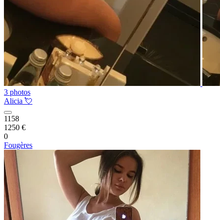
3 photos
Alicia 💘
1158
1250 €
0
Fougères