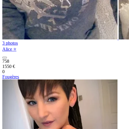
3 photos
Alice ⭐️
758
1550 €
0
Fougères