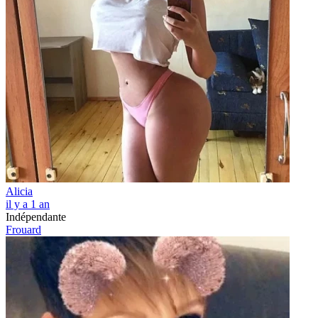
Alicia
il y a 1 an
Indépendante
Frouard