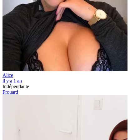
Alice
il y a 1 an
Indépendante
Frouard