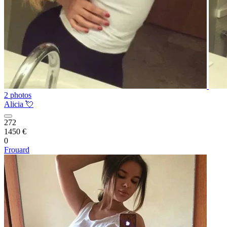
2 photos
Alicia 💘
272
1450 €
0
Frouard