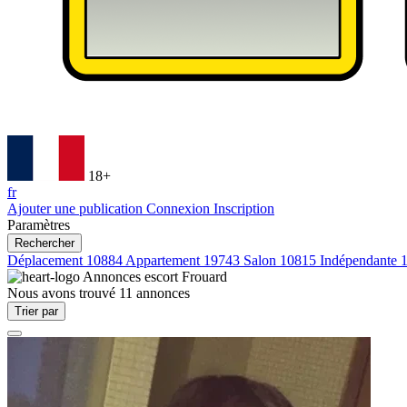
18+
fr
Ajouter une publication
Connexion
Inscription
Paramètres
Rechercher
Déplacement
10884
Appartement
19743
Salon
10815
Indépendante
Annonces escort
Frouard
Nous avons trouvé
11
annonces
Trier par