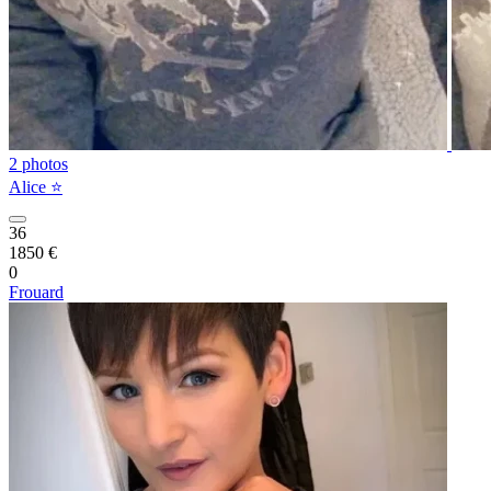
2 photos
Alice ⭐️
36
1850 €
0
Frouard