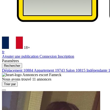
18+
fr
Ajouter une publication
Connexion
Inscription
Paramètres
Rechercher
Déplacement
10884
Appartement
19743
Salon
10815
Indépendante
Annonces escort
Fameck
Nous avons trouvé
11
annonces
Trier par