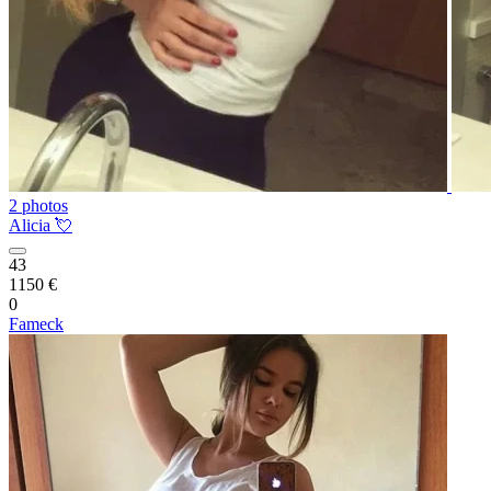
2 photos
Alicia 💘
43
1150 €
0
Fameck