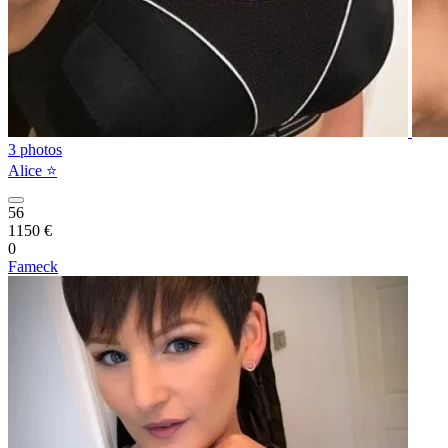
3 photos
Alice ⭐️
56
1150 €
0
Fameck