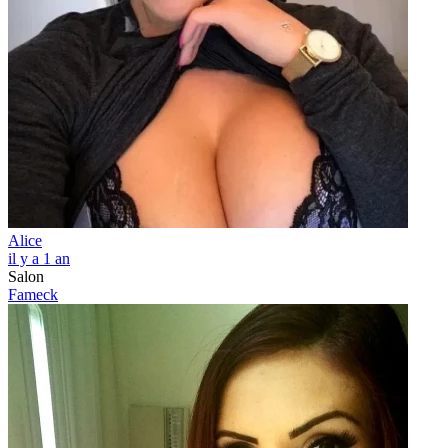
Alice
il y a 1 an
Salon
Fameck