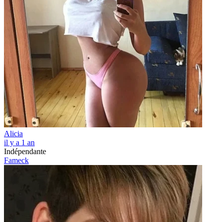
Alicia
il y a 1 an
Indépendante
Fameck