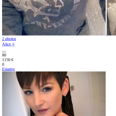
2 photos
Alice ⭐️
80
1150 €
0
Estaires