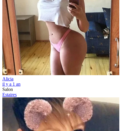
Alicia
il y a 1 an
Salon
Estaires