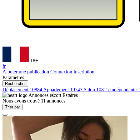
18+
fr
Ajouter une publication
Connexion
Inscription
Paramètres
Rechercher
Déplacement
10884
Appartement
19743
Salon
10815
Indépendante
Annonces escort
Estaires
Nous avons trouvé
11
annonces
Trier par