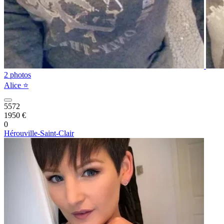
2 photos
Alice ⭐️
5572
1950 €
0
Hérouville-Saint-Clair