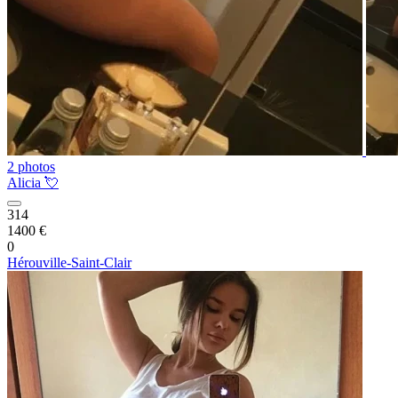
2 photos
Alicia 💘
314
1400 €
0
Hérouville-Saint-Clair