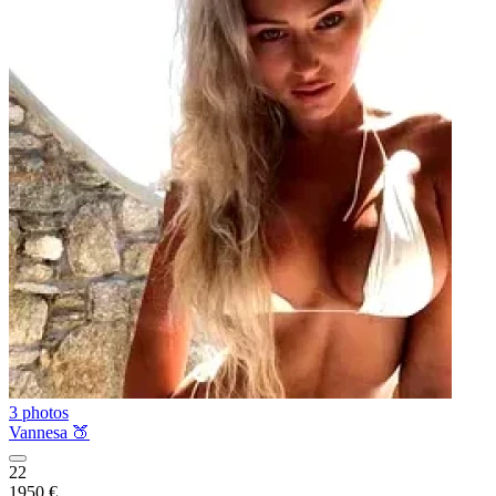
3 photos
Vannesa 🍑
22
1950 €