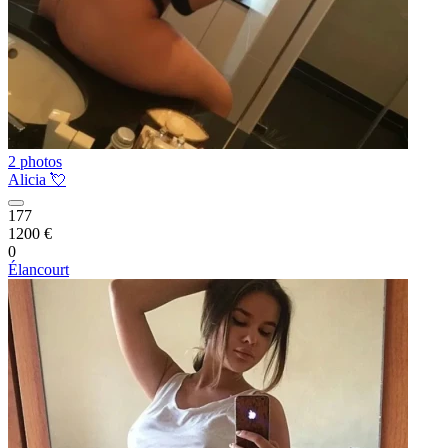
2 photos
Alicia 💘
177
1200 €
0
Élancourt