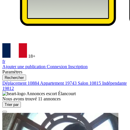
18+
fr
Ajouter une publication
Connexion
Inscription
Paramètres
Rechercher
Déplacement
10884
Appartement
19743
Salon
10815
Indépendante
19812
Annonces escort
Élancourt
Nous avons trouvé
11
annonces
Trier par