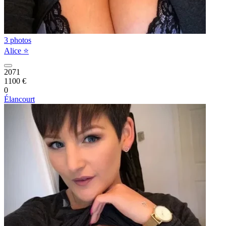
3 photos
Alice ⭐️
2071
1100 €
0
Élancourt