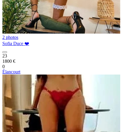
2 photos
Sofia Duce ❤️
23
1800 €
0
Élancourt