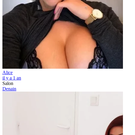
Alice
il y a 1 an
Salon
Denain