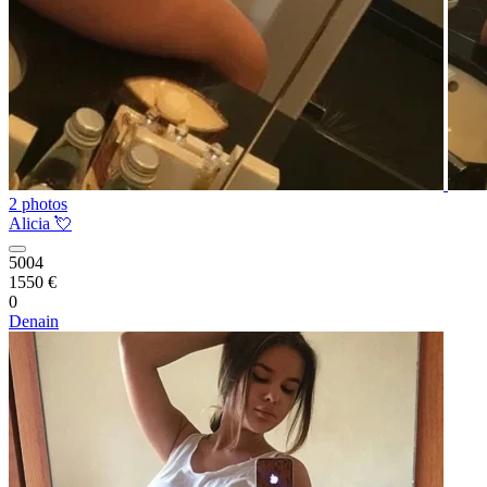
2 photos
Alicia 💘
5004
1550 €
0
Denain