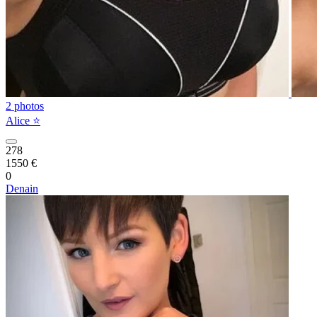
2 photos
Alice ⭐️
278
1550 €
0
Denain