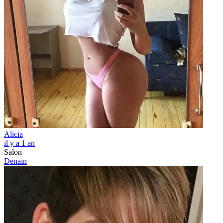
Alicia
il y a 1 an
Salon
Denain