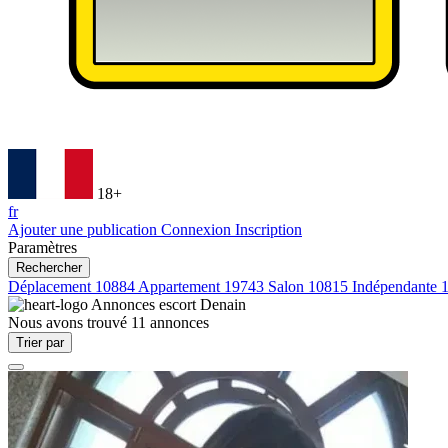
18+
fr
Ajouter une publication
Connexion
Inscription
Paramètres
Rechercher
Déplacement
10884
Appartement
19743
Salon
10815
Indépendante
Annonces escort
Denain
Nous avons trouvé
11
annonces
Trier par