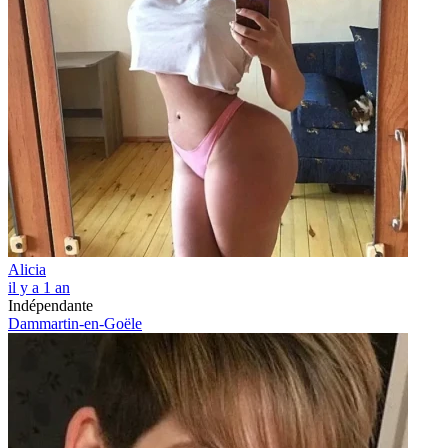
Alicia
il y a 1 an
Indépendante
Dammartin-en-Goële