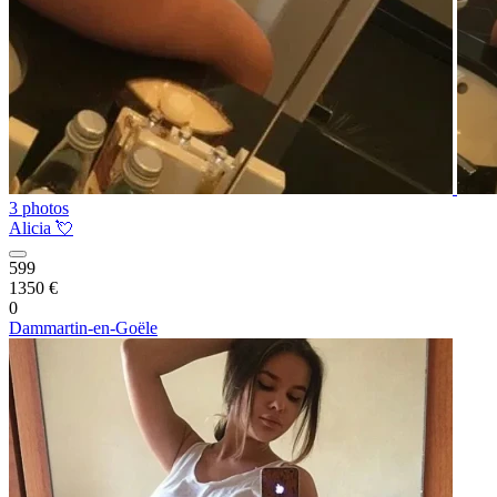
3 photos
Alicia 💘
599
1350 €
0
Dammartin-en-Goële