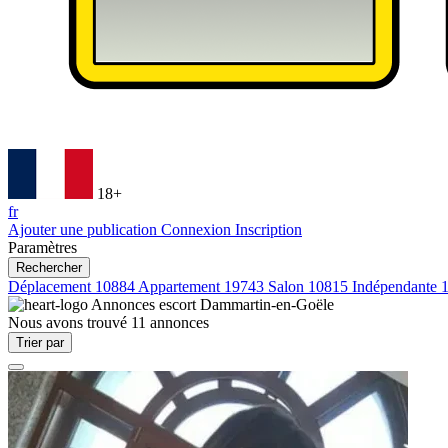
18+
fr
Ajouter une publication
Connexion
Inscription
Paramètres
Rechercher
Déplacement
10884
Appartement
19743
Salon
10815
Indépendante
Annonces escort
Dammartin-en-Goële
Nous avons trouvé
11
annonces
Trier par