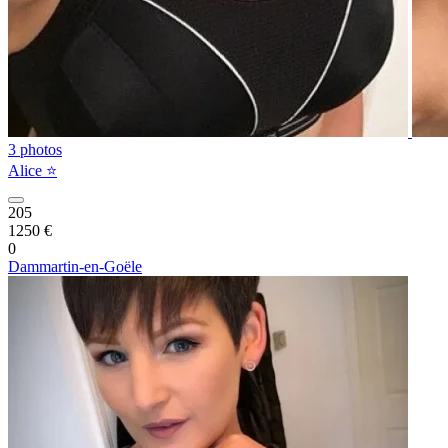
3 photos
Alice ⭐️
205
1250 €
0
Dammartin-en-Goële