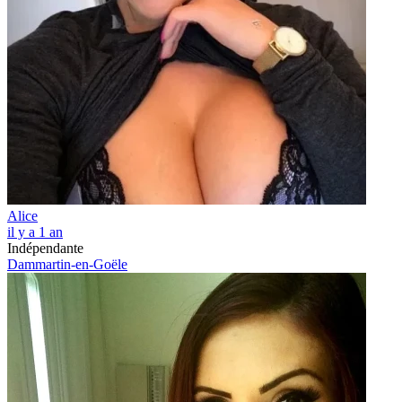
Alice
il y a 1 an
Indépendante
Dammartin-en-Goële