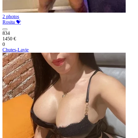
2 photos
Rosita 💝
834
1450 €
0
Chutes-Lavie