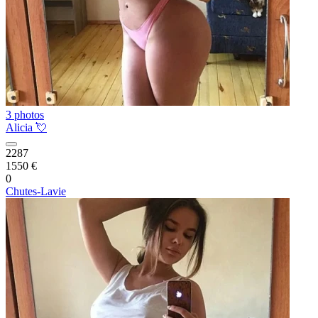
3 photos
Alicia 💘
2287
1550 €
0
Chutes-Lavie