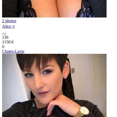
2 photos
Alice ⭐️
136
1150 €
0
Chutes-Lavie