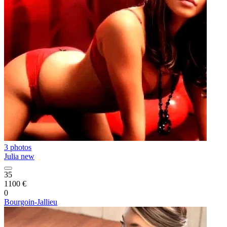
3 photos
Julia new
35
1100 €
0
Bourgoin-Jallieu