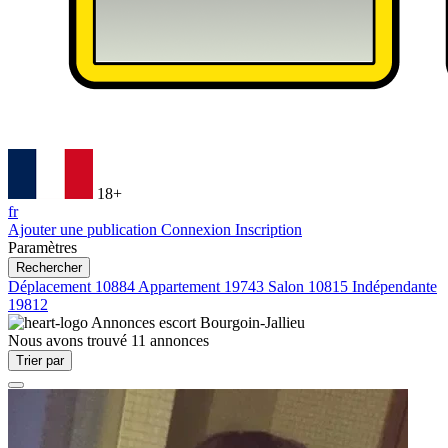
18+
fr
Ajouter une publication
Connexion
Inscription
Paramètres
Rechercher
Déplacement
10884
Appartement
19743
Salon
10815
Indépendante
19812
Annonces escort
Bourgoin-Jallieu
Nous avons trouvé
11
annonces
Trier par