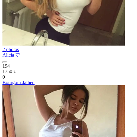
2 photos
Alicia 💘
194
1750 €
0
Bourgoin-Jallieu