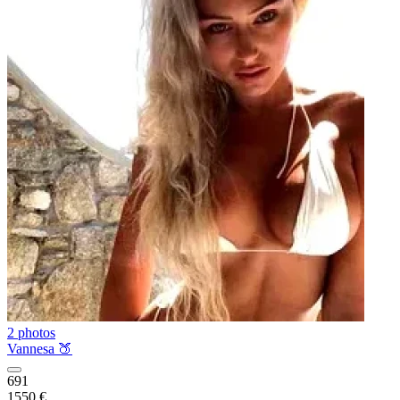
2 photos
Vannesa 🍑
691
1550 €