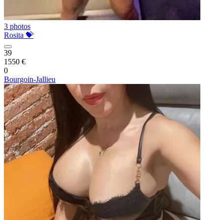
3 photos
Rosita 💝
39
1550 €
0
Bourgoin-Jallieu