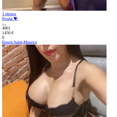
3 photos
Rosita 💝
4901
1450 €
0
Bourg-Saint-Maurice