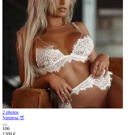
2 photos
Vannesa 🍑
106
1200 €