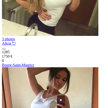
3 photos
Alicia 💘
1285
1750 €
0
Bourg-Saint-Maurice