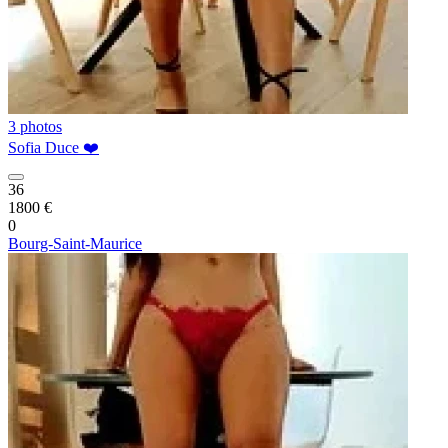
3 photos
Sofia Duce ❤️
36
1800 €
0
Bourg-Saint-Maurice