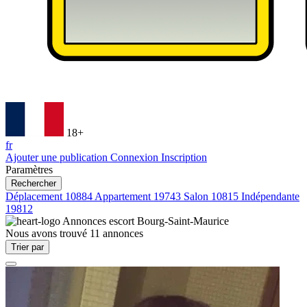
18+
fr
Ajouter une publication
Connexion
Inscription
Paramètres
Rechercher
Déplacement
10884
Appartement
19743
Salon
10815
Indépendante
19812
Annonces escort
Bourg-Saint-Maurice
Nous avons trouvé
11
annonces
Trier par