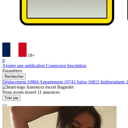
18+
fr
Ajouter une publication
Connexion
Inscription
Paramètres
Rechercher
Déplacement
10884
Appartement
19743
Salon
10815
Indépendante
Annonces escort
Bagnolet
Nous avons trouvé
11
annonces
Trier par