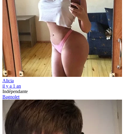
Alicia
il y a 1 an
Indépendante
Bagnolet