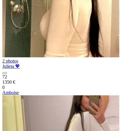
2 photos
Julieta 💖
72
1350 €
0
Amboise