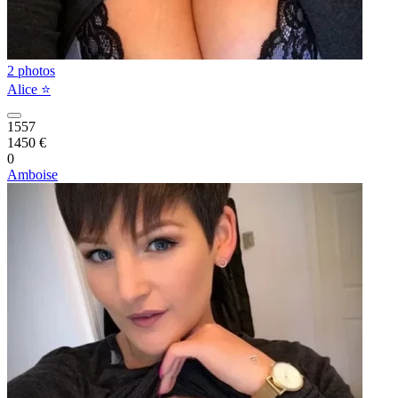
2 photos
Alice ⭐️
1557
1450 €
0
Amboise