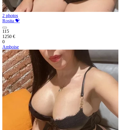
2 photos
Rosita 💝
115
1250 €
0
Amboise