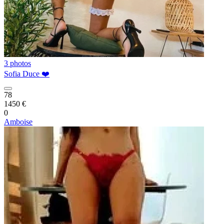
3 photos
Sofia Duce ❤️
78
1450 €
0
Amboise