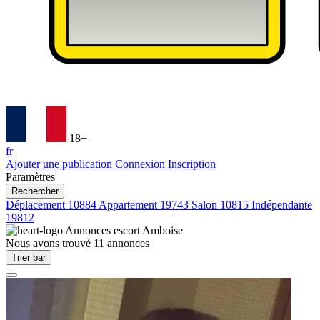
18+
fr
Ajouter une publication
Connexion
Inscription
Paramètres
Rechercher
Déplacement
10884
Appartement
19743
Salon
10815
Indépendante
19812
Annonces escort
Amboise
Nous avons trouvé
11
annonces
Trier par