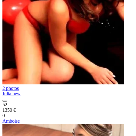
2 photos
Julia new
52
1350 €
0
Amboise