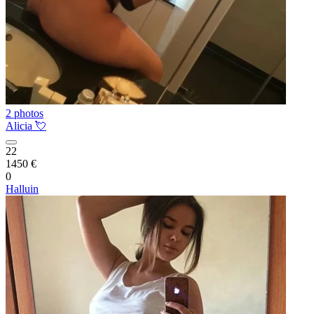
2 photos
Alicia 💘
22
1450 €
0
Halluin