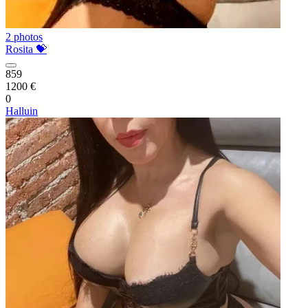
2 photos
Rosita 💝
859
1200 €
0
Halluin