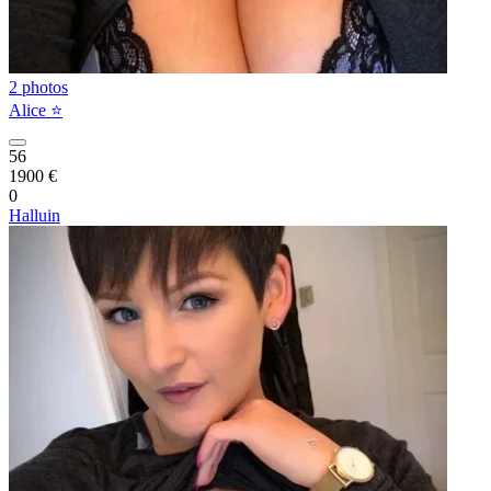
2 photos
Alice ⭐️
56
1900 €
0
Halluin