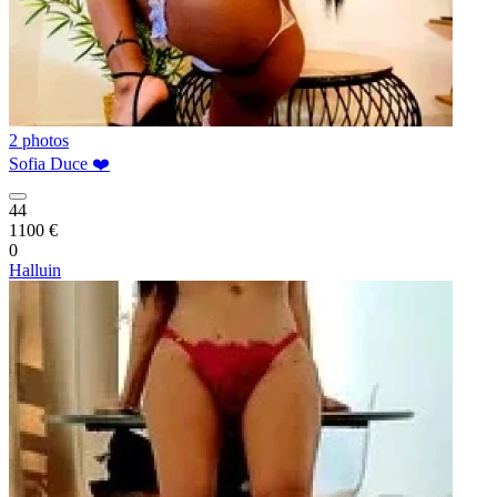
2 photos
Sofia Duce ❤️
44
1100 €
0
Halluin