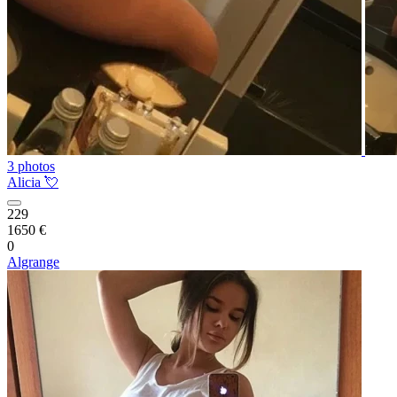
3 photos
Alicia 💘
229
1650 €
0
Algrange