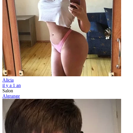
Alicia
il y a 1 an
Salon
Algrange