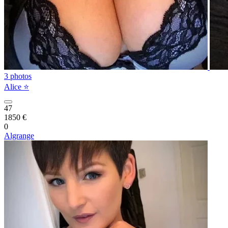
3 photos
Alice ⭐️
47
1850 €
0
Algrange