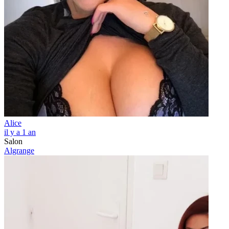
Alice
il y a 1 an
Salon
Algrange