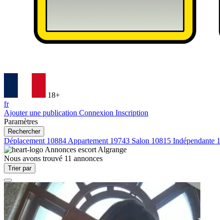
18+
fr
Ajouter une publication
Connexion
Inscription
Paramètres
Rechercher
Déplacement
10884
Appartement
19743
Salon
10815
Indépendante
Annonces escort
Algrange
Nous avons trouvé
11
annonces
Trier par