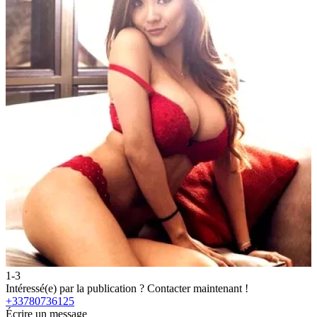
1-3
2
Intéressé(e) par la publication ?
Contacter maintenant !
I
+33780736125
Écrire un message
É