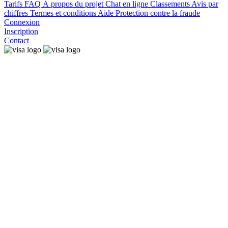
Tarifs
FAQ
À propos du projet
Chat en ligne
Classements
Avis par
chiffres
Termes et conditions
Aide
Protection contre la fraude
Connexion
Inscription
Contact