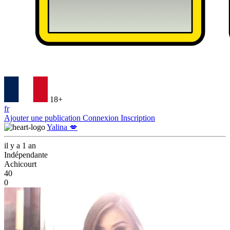
18+
fr
Ajouter une publication
Connexion
Inscription
Yalina 💋
il y a 1 an
Indépendante
Achicourt
40
0