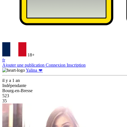
18+
fr
Ajouter une publication
Connexion
Inscription
Yalina 💋
il y a 1 an
Indépendante
Bourg-en-Bresse
523
35