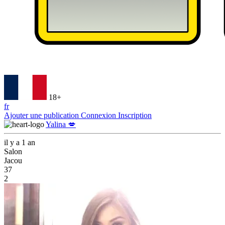
18+
fr
Ajouter une publication
Connexion
Inscription
Yalina 💋
il y a 1 an
Salon
Jacou
37
2