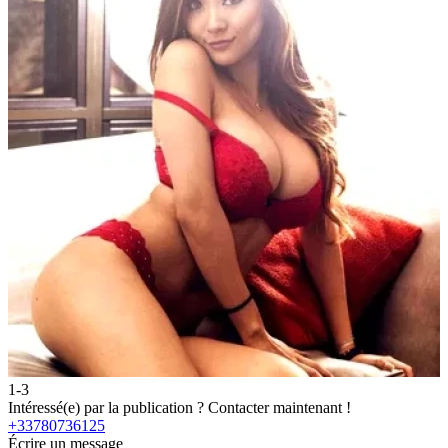
1-3
2
Intéressé(e) par la publication ?
Contacter maintenant !
I
+33780736125
Écrire un message
É