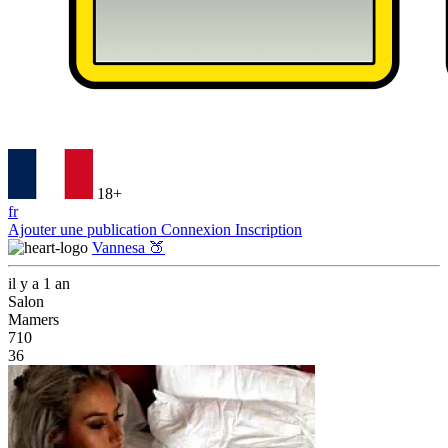
18+
fr
Ajouter une publication
Connexion
Inscription
Vannesa 🍑
il y a 1 an
Salon
Mamers
710
36