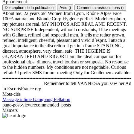
Appartement
Description de la publication
Avis
(
)
Commentaires/questions
(
)
About me: 22 years old Women from Lyon, Rhône-Alpes Face
100% natural and Blonde.Corp.Hygiene perfect. Model ex photo,
my pictures are real. MY PHOTOS ARE REAL AND RECENT,
NO SURPRISE Independent, without constraints, I like meetings
with Gallant, refined and respectful men. It tells me rather grown,
refined, intelligent, cheerful, pleasant and vivid d´esprit. I attach a
great importance to the discretion. I get in a frame STANDING,
discreet, atmosphere, very clean, safe. THE HIGIENE IS
GUARANTEED AND RIGOR! I am the ideal companion for
professional trips, dinners, travel tourism or symposia. No response
to the hidden numbers. My conditions are not negotiable. Curious
refrain! I prefer SMS for our meeting Only for Gentlemen available.
--------------------------------------------------------------------------------------
--------------------------- Remember to tell VANNESA you saw her Ad
in EscortsFrance.org
Mots-clés
Massage intime
Gangbang
Fellation
page-post-view.recommended_posts
Mamers