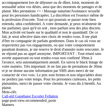
accompagnement lors de déjeuner ou de dîner, loisir, moments de
sensualité selon vos désirs, ainsi que des moments de partages et de
plaisir. Mes prestations ++ / Massage naturiste/Assistance sexuelle
pour les personnes handicapées. La discrétion est l'essence même de
la profession d'escorte. Tout ce qui pourrais se passer reste bien
entendu, ultra confidentiel. A votre demande, je peux m'abstenir de
me parfumer, quoi qu'il en soit , mon parfum sera des plus discrets.
Mon activité est basée sur le qualitatif et non le quantitatif. De ce
fait, je serai sélective dans mes choix de rendez-vous. Il me plait
d'être en compagnie de parfaits gentlemen. Dans le cas où vous ne
respecteriez pas vos engagements, ou que votre comportement
paraitrait douteux, je me reserve le droit d'annuler notre rencontre. Je
ne répond pas au appel anonyme. IMPORTANT : Tout retard sans
avertir auparavant ou tout rendez-vous non confirmé 30mn à
l'avance, sera automatiquement annulé. En suivra le black listage de
votre numéro. Très important: Je ne fais pas de prestations de 30mn
et je ne donne aucune information par SMS alors merci de me
contacter de vive voix. Le prix sont fermes et non négociables donc
ne perdrez pas votre temps. Pour les personnes curieuses, les petits
plaisantins, merci de passer votre chemin. Je vous dis à bientôt. Au
plaisir.
Mots-clés
Call-girl
Gangbang
Escorter
Fellation
page-post-view.recommended_posts
Mamers