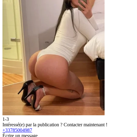
1-3
2
Intéressé(e) par la publication ?
Contacter maintenant !
I
+33785004987
Écrire un message
É