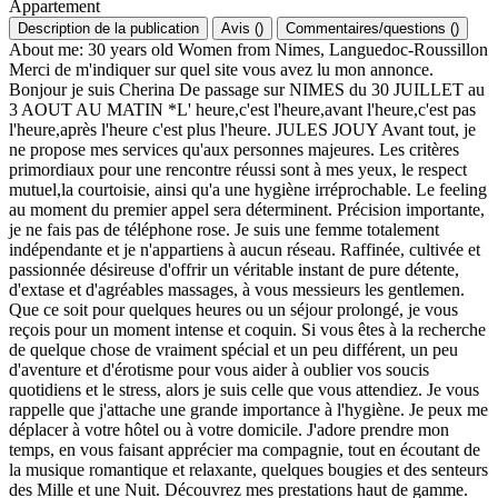
Appartement
Description de la publication
Avis
(
)
Commentaires/questions
(
)
About me: 30 years old Women from Nimes, Languedoc-Roussillon
Merci de m'indiquer sur quel site vous avez lu mon annonce.
Bonjour je suis Cherina De passage sur NIMES du 30 JUILLET au
3 AOUT AU MATIN *L' heure,c'est l'heure,avant l'heure,c'est pas
l'heure,après l'heure c'est plus l'heure. JULES JOUY Avant tout, je
ne propose mes services qu'aux personnes majeures. Les critères
primordiaux pour une rencontre réussi sont à mes yeux, le respect
mutuel,la courtoisie, ainsi qu'a une hygiène irréprochable. Le feeling
au moment du premier appel sera déterminent. Précision importante,
je ne fais pas de téléphone rose. Je suis une femme totalement
indépendante et je n'appartiens à aucun réseau. Raffinée, cultivée et
passionnée désireuse d'offrir un véritable instant de pure détente,
d'extase et d'agréables massages, à vous messieurs les gentlemen.
Que ce soit pour quelques heures ou un séjour prolongé, je vous
reçois pour un moment intense et coquin. Si vous êtes à la recherche
de quelque chose de vraiment spécial et un peu différent, un peu
d'aventure et d'érotisme pour vous aider à oublier vos soucis
quotidiens et le stress, alors je suis celle que vous attendiez. Je vous
rappelle que j'attache une grande importance à l'hygiène. Je peux me
déplacer à votre hôtel ou à votre domicile. J'adore prendre mon
temps, en vous faisant apprécier ma compagnie, tout en écoutant de
la musique romantique et relaxante, quelques bougies et des senteurs
des Mille et une Nuit. Découvrez mes prestations haut de gamme.