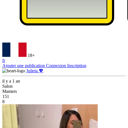
18+
fr
Ajouter une publication
Connexion
Inscription
Julieta 💖
il y a 1 an
Salon
Mamers
151
8