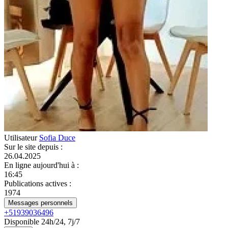
Utilisateur
Sofia Duce
Sur le site depuis
:
26.04.2025
En ligne aujourd'hui à
:
16:45
Publications actives
:
1974
Messages personnels
+51939036496
Disponible 24h/24, 7j/7