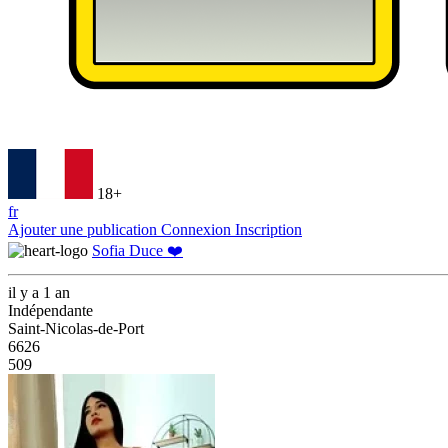
18+
fr
Ajouter une publication
Connexion
Inscription
Sofia Duce ❤️
il y a 1 an
Indépendante
Saint-Nicolas-de-Port
6626
509