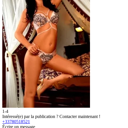
1-4
2
Intéressé(e) par la publication ?
Contacter maintenant !
I
+33780518521
Écrire un message
É