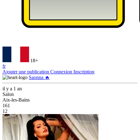
18+
fr
Ajouter une publication
Connexion
Inscription
Saonna 🔥
il y a 1 an
Salon
Aix-les-Bains
161
12