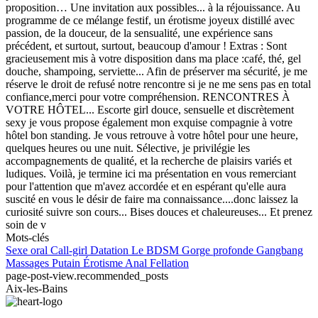
proposition… Une invitation aux possibles... à la réjouissance. Au
programme de ce mélange festif, un érotisme joyeux distillé avec
passion, de la douceur, de la sensualité, une expérience sans
précédent, et surtout, surtout, beaucoup d'amour ! Extras : Sont
gracieusement mis à votre disposition dans ma place :café, thé, gel
douche, shampoing, serviette... Afin de préserver ma sécurité, je me
réserve le droit de refusé notre rencontre si je ne me sens pas en total
confiance,merci pour votre compréhension. RENCONTRES À
VOTRE HÔTEL... Escorte girl douce, sensuelle et discrètement
sexy je vous propose également mon exquise compagnie à votre
hôtel bon standing. Je vous retrouve à votre hôtel pour une heure,
quelques heures ou une nuit. Sélective, je privilégie les
accompagnements de qualité, et la recherche de plaisirs variés et
ludiques. Voilà, je termine ici ma présentation en vous remerciant
pour l'attention que m'avez accordée et en espérant qu'elle aura
suscité en vous le désir de faire ma connaissance....donc laissez la
curiosité suivre son cours... Bises douces et chaleureuses... Et prenez
soin de v
Mots-clés
Sexe oral
Call-girl
Datation
Le BDSM
Gorge profonde
Gangbang
Massages
Putain
Érotisme
Anal
Fellation
page-post-view.recommended_posts
Aix-les-Bains