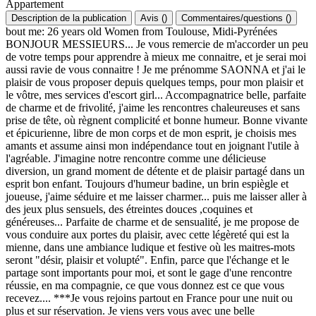
Appartement
Description de la publication
Avis
(
)
Commentaires/questions
(
)
bout me: 26 years old Women from Toulouse, Midi-Pyrénées
BONJOUR MESSIEURS... Je vous remercie de m'accorder un peu
de votre temps pour apprendre à mieux me connaitre, et je serai moi
aussi ravie de vous connaitre ! Je me prénomme SAONNA et j'ai le
plaisir de vous proposer depuis quelques temps, pour mon plaisir et
le vôtre, mes services d'escort girl... Accompagnatrice belle, parfaite
de charme et de frivolité, j'aime les rencontres chaleureuses et sans
prise de tête, où règnent complicité et bonne humeur. Bonne vivante
et épicurienne, libre de mon corps et de mon esprit, je choisis mes
amants et assume ainsi mon indépendance tout en joignant l'utile à
l'agréable. J'imagine notre rencontre comme une délicieuse
diversion, un grand moment de détente et de plaisir partagé dans un
esprit bon enfant. Toujours d'humeur badine, un brin espiègle et
joueuse, j'aime séduire et me laisser charmer... puis me laisser aller à
des jeux plus sensuels, des étreintes douces ,coquines et
généreuses... Parfaite de charme et de sensualité, je me propose de
vous conduire aux portes du plaisir, avec cette légèreté qui est la
mienne, dans une ambiance ludique et festive où les maitres-mots
seront "désir, plaisir et volupté". Enfin, parce que l'échange et le
partage sont importants pour moi, et sont le gage d'une rencontre
réussie, en ma compagnie, ce que vous donnez est ce que vous
recevez.... ***Je vous rejoins partout en France pour une nuit ou
plus et sur réservation. Je viens vers vous avec une belle