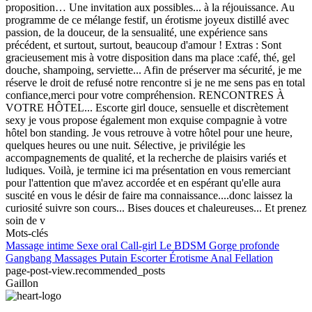
proposition… Une invitation aux possibles... à la réjouissance. Au
programme de ce mélange festif, un érotisme joyeux distillé avec
passion, de la douceur, de la sensualité, une expérience sans
précédent, et surtout, surtout, beaucoup d'amour ! Extras : Sont
gracieusement mis à votre disposition dans ma place :café, thé, gel
douche, shampoing, serviette... Afin de préserver ma sécurité, je me
réserve le droit de refusé notre rencontre si je ne me sens pas en total
confiance,merci pour votre compréhension. RENCONTRES À
VOTRE HÔTEL... Escorte girl douce, sensuelle et discrètement
sexy je vous propose également mon exquise compagnie à votre
hôtel bon standing. Je vous retrouve à votre hôtel pour une heure,
quelques heures ou une nuit. Sélective, je privilégie les
accompagnements de qualité, et la recherche de plaisirs variés et
ludiques. Voilà, je termine ici ma présentation en vous remerciant
pour l'attention que m'avez accordée et en espérant qu'elle aura
suscité en vous le désir de faire ma connaissance....donc laissez la
curiosité suivre son cours... Bises douces et chaleureuses... Et prenez
soin de v
Mots-clés
Massage intime
Sexe oral
Call-girl
Le BDSM
Gorge profonde
Gangbang
Massages
Putain
Escorter
Érotisme
Anal
Fellation
page-post-view.recommended_posts
Gaillon