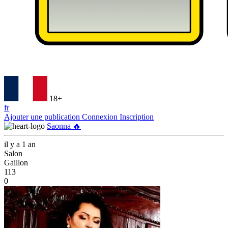
18+
fr
Ajouter une publication
Connexion
Inscription
Saonna 🔥
il y a 1 an
Salon
Gaillon
113
0