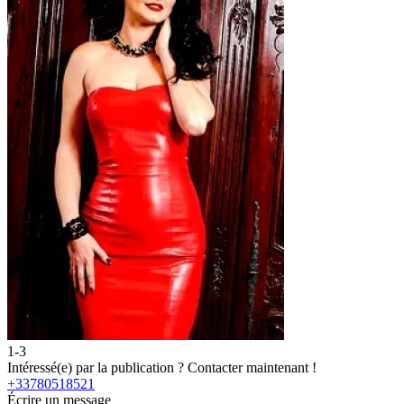
1-3
2
Intéressé(e) par la publication ?
Contacter maintenant !
I
+33780518521
Écrire un message
É