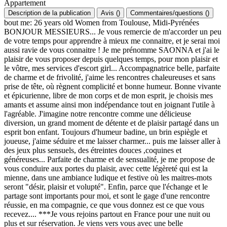
Appartement
Description de la publication
Avis
(
)
Commentaires/questions
(
)
bout me: 26 years old Women from Toulouse, Midi-Pyrénées
BONJOUR MESSIEURS... Je vous remercie de m'accorder un peu
de votre temps pour apprendre à mieux me connaitre, et je serai moi
aussi ravie de vous connaitre ! Je me prénomme SAONNA et j'ai le
plaisir de vous proposer depuis quelques temps, pour mon plaisir et
le vôtre, mes services d'escort girl... Accompagnatrice belle, parfaite
de charme et de frivolité, j'aime les rencontres chaleureuses et sans
prise de tête, où règnent complicité et bonne humeur. Bonne vivante
et épicurienne, libre de mon corps et de mon esprit, je choisis mes
amants et assume ainsi mon indépendance tout en joignant l'utile à
l'agréable. J'imagine notre rencontre comme une délicieuse
diversion, un grand moment de détente et de plaisir partagé dans un
esprit bon enfant. Toujours d'humeur badine, un brin espiègle et
joueuse, j'aime séduire et me laisser charmer... puis me laisser aller à
des jeux plus sensuels, des étreintes douces ,coquines et
généreuses... Parfaite de charme et de sensualité, je me propose de
vous conduire aux portes du plaisir, avec cette légèreté qui est la
mienne, dans une ambiance ludique et festive où les maitres-mots
seront "désir, plaisir et volupté". Enfin, parce que l'échange et le
partage sont importants pour moi, et sont le gage d'une rencontre
réussie, en ma compagnie, ce que vous donnez est ce que vous
recevez.... ***Je vous rejoins partout en France pour une nuit ou
plus et sur réservation. Je viens vers vous avec une belle