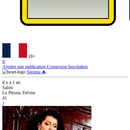
18+
fr
Ajouter une publication
Connexion
Inscription
Saonna 🔥
il y a 1 an
Salon
Le Plessis-Trévise
41
1