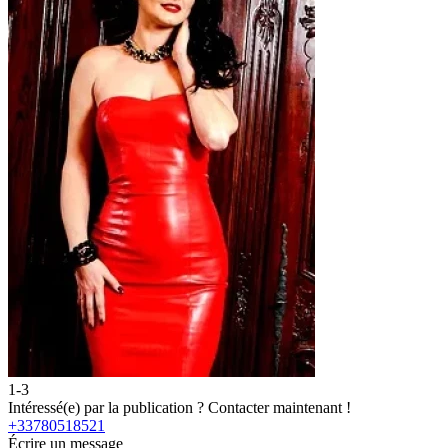
1-3
2
Intéressé(e) par la publication ?
Contacter maintenant !
I
+33780518521
Écrire un message
É