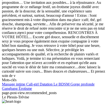
proposition… Une invitation aux possibles... à la réjouissance. Au
programme de ce mélange festif, un érotisme joyeux distillé avec
passion, de la douceur, de la sensualité, une expérience sans
précédent, et surtout, surtout, beaucoup d'amour ! Extras : Sont
gracieusement mis à votre disposition dans ma place :café, thé, gel
douche, shampoing, serviette... Afin de préserver ma sécurité, je me
réserve le droit de refusé notre rencontre si je ne me sens pas en total
confiance,merci pour votre compréhension. RENCONTRES À
VOTRE HÔTEL... Escorte girl douce, sensuelle et discrètement
sexy je vous propose également mon exquise compagnie à votre
hôtel bon standing. Je vous retrouve à votre hôtel pour une heure,
quelques heures ou une nuit. Sélective, je privilégie les
accompagnements de qualité, et la recherche de plaisirs variés et
ludiques. Voilà, je termine ici ma présentation en vous remerciant
pour l'attention que m'avez accordée et en espérant qu'elle aura
suscité en vous le désir de faire ma connaissance....donc laissez la
curiosité suivre son cours... Bises douces et chaleureuses... Et prenez
soin de v
Mots-clés
Massage intime
Call-girl
Datation
Le BDSM
Gorge profonde
Gangbang
Érotisme
page-post-view.recommended_posts
Le Plessis-Trévise