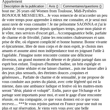
Appartement
Description de la publication
Avis
(
)
Commentaires/questions
(
)
bout me: 26 years old Women from Toulouse, Midi-Pyrénées
BONJOUR MESSIEURS... Je vous remercie de m'accorder un peu
de votre temps pour apprendre à mieux me connaitre, et je serai moi
aussi ravie de vous connaitre ! Je me prénomme SAONNA et j'ai le
plaisir de vous proposer depuis quelques temps, pour mon plaisir et
le vôtre, mes services d'escort girl... Accompagnatrice belle, parfaite
de charme et de frivolité, j'aime les rencontres chaleureuses et sans
prise de tête, où règnent complicité et bonne humeur. Bonne vivante
et épicurienne, libre de mon corps et de mon esprit, je choisis mes
amants et assume ainsi mon indépendance tout en joignant l'utile à
l'agréable. J'imagine notre rencontre comme une délicieuse
diversion, un grand moment de détente et de plaisir partagé dans un
esprit bon enfant. Toujours d'humeur badine, un brin espiègle et
joueuse, j'aime séduire et me laisser charmer... puis me laisser aller à
des jeux plus sensuels, des étreintes douces ,coquines et
généreuses... Parfaite de charme et de sensualité, je me propose de
vous conduire aux portes du plaisir, avec cette légèreté qui est la
mienne, dans une ambiance ludique et festive où les maitres-mots
seront "désir, plaisir et volupté". Enfin, parce que l'échange et le
partage sont importants pour moi, et sont le gage d'une rencontre
réussie, en ma compagnie, ce que vous donnez est ce que vous
recevez.... ***Je vous rejoins partout en France pour une nuit ou
plus et sur réservation. Je viens vers vous avec une belle