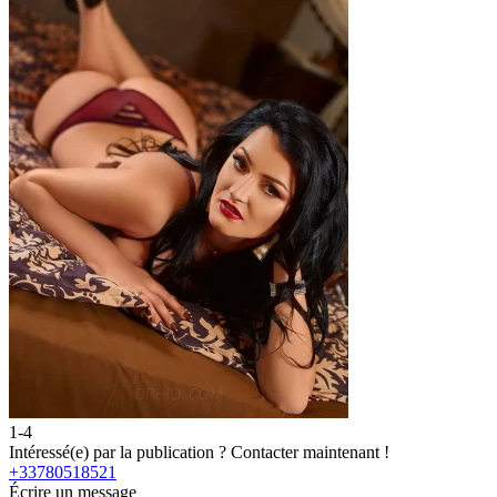
1-4
2
Intéressé(e) par la publication ?
Contacter maintenant !
I
+33780518521
Écrire un message
É