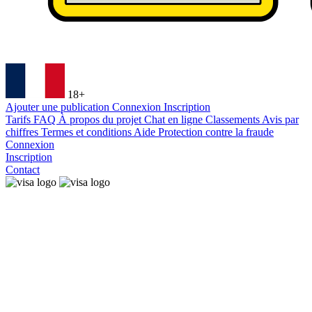
18+
Ajouter une publication
Connexion
Inscription
Tarifs
FAQ
À propos du projet
Chat en ligne
Classements
Avis par
chiffres
Termes et conditions
Aide
Protection contre la fraude
Connexion
Inscription
Contact