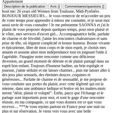
Appartement
Description de la publication
Avis
(
)
Commentaires/questions
(
)
bout me: 26 years old Women from Toulouse, Midi-Pyrénées
BONJOUR MESSIEURS... Je vous remercie de m'accorder un peu
de votre temps pour apprendre à mieux me connaitre, et je serai moi
aussi ravie de vous connaitre ! Je me prénomme SAONNA et j'ai le
plaisir de vous proposer depuis quelques temps, pour mon plaisir et
le vôtre, mes services d'escort girl... Accompagnatrice belle, parfaite
de charme et de frivolité, j'aime les rencontres chaleureuses et sans
prise de tête, où règnent complicité et bonne humeur. Bonne vivante
et épicurienne, libre de mon corps et de mon esprit, je choisis mes
amants et assume ainsi mon indépendance tout en joignant l'utile à
l'agréable. J'imagine notre rencontre comme une délicieuse
diversion, un grand moment de détente et de plaisir partagé dans un
esprit bon enfant. Toujours d'humeur badine, un brin espiègle et
joueuse, j'aime séduire et me laisser charmer... puis me laisser aller à
des jeux plus sensuels, des étreintes douces ,coquines et
généreuses... Parfaite de charme et de sensualité, je me propose de
vous conduire aux portes du plaisir, avec cette légèreté qui est la
mienne, dans une ambiance ludique et festive où les maitres-mots
seront "désir, plaisir et volupté". Enfin, parce que l'échange et le
partage sont importants pour moi, et sont le gage d'une rencontre
réussie, en ma compagnie, ce que vous donnez est ce que vous
recevez.... ***Je vous rejoins partout en France pour une nuit ou
plus et sur réservation. Je viens vers vous avec une belle