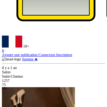
18+
fr
Ajouter une publication
Connexion
Inscription
Saonna 🔥
il y a 1 an
Salon
Saint-Chamas
1257
75