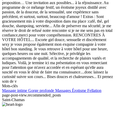
proposition… Une invitation aux possibles... à la réjouissance. Au
programme de ce mélange festif, un érotisme joyeux distillé avec
passion, de la douceur, de la sensualité, une expérience sans
précédent, et surtout, surtout, beaucoup d'amour ! Extras : Sont
gracieusement mis à votre disposition dans ma place :café, thé, gel
douche, shampoing, serviette... Afin de préserver ma sécurité, je me
réserve le droit de refusé notre rencontre si je ne me sens pas en total
confiance,merci pour votre compréhension. RENCONTRES À
VOTRE HÔTEL... Escorte girl douce, sensuelle et discrètement
sexy je vous propose également mon exquise compagnie à votre
hôtel bon standing. Je vous retrouve à votre hôtel pour une heure,
quelques heures ou une nuit. Sélective, je privilégie les
accompagnements de qualité, et la recherche de plaisirs variés et
ludiques. Voilà, je termine ici ma présentation en vous remerciant
pour l'attention que m'avez accordée et en espérant qu'elle aura
suscité en vous le désir de faire ma connaissance....donc laissez la
curiosité suivre son cours... Bises douces et chaleureuses... Et prenez
soin de v
Mots-clés
Massage intime
Gorge profonde
Massages
Érotisme
Fellation
page-post-view.recommended_posts
Saint-Chamas