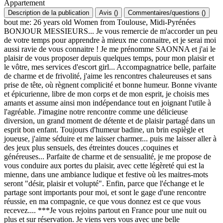
Appartement
Description de la publication
Avis
(
)
Commentaires/questions
(
)
bout me: 26 years old Women from Toulouse, Midi-Pyrénées
BONJOUR MESSIEURS... Je vous remercie de m'accorder un peu
de votre temps pour apprendre à mieux me connaitre, et je serai moi
aussi ravie de vous connaitre ! Je me prénomme SAONNA et j'ai le
plaisir de vous proposer depuis quelques temps, pour mon plaisir et
le vôtre, mes services d'escort girl... Accompagnatrice belle, parfaite
de charme et de frivolité, j'aime les rencontres chaleureuses et sans
prise de tête, où règnent complicité et bonne humeur. Bonne vivante
et épicurienne, libre de mon corps et de mon esprit, je choisis mes
amants et assume ainsi mon indépendance tout en joignant l'utile à
l'agréable. J'imagine notre rencontre comme une délicieuse
diversion, un grand moment de détente et de plaisir partagé dans un
esprit bon enfant. Toujours d'humeur badine, un brin espiègle et
joueuse, j'aime séduire et me laisser charmer... puis me laisser aller à
des jeux plus sensuels, des étreintes douces ,coquines et
généreuses... Parfaite de charme et de sensualité, je me propose de
vous conduire aux portes du plaisir, avec cette légèreté qui est la
mienne, dans une ambiance ludique et festive où les maitres-mots
seront "désir, plaisir et volupté". Enfin, parce que l'échange et le
partage sont importants pour moi, et sont le gage d'une rencontre
réussie, en ma compagnie, ce que vous donnez est ce que vous
recevez.... ***Je vous rejoins partout en France pour une nuit ou
plus et sur réservation. Je viens vers vous avec une belle