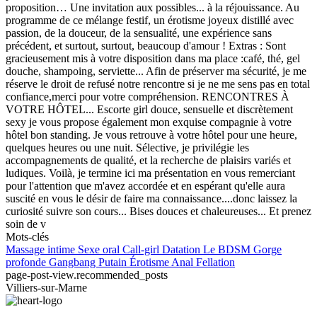
proposition… Une invitation aux possibles... à la réjouissance. Au
programme de ce mélange festif, un érotisme joyeux distillé avec
passion, de la douceur, de la sensualité, une expérience sans
précédent, et surtout, surtout, beaucoup d'amour ! Extras : Sont
gracieusement mis à votre disposition dans ma place :café, thé, gel
douche, shampoing, serviette... Afin de préserver ma sécurité, je me
réserve le droit de refusé notre rencontre si je ne me sens pas en total
confiance,merci pour votre compréhension. RENCONTRES À
VOTRE HÔTEL... Escorte girl douce, sensuelle et discrètement
sexy je vous propose également mon exquise compagnie à votre
hôtel bon standing. Je vous retrouve à votre hôtel pour une heure,
quelques heures ou une nuit. Sélective, je privilégie les
accompagnements de qualité, et la recherche de plaisirs variés et
ludiques. Voilà, je termine ici ma présentation en vous remerciant
pour l'attention que m'avez accordée et en espérant qu'elle aura
suscité en vous le désir de faire ma connaissance....donc laissez la
curiosité suivre son cours... Bises douces et chaleureuses... Et prenez
soin de v
Mots-clés
Massage intime
Sexe oral
Call-girl
Datation
Le BDSM
Gorge
profonde
Gangbang
Putain
Érotisme
Anal
Fellation
page-post-view.recommended_posts
Villiers-sur-Marne