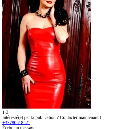
1-3
2
Intéressé(e) par la publication ?
Contacter maintenant !
I
+33780518521
Écrire un message
É