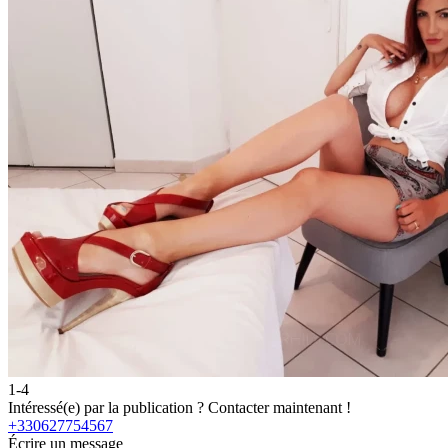
1-4
Intéressé(e) par la publication ?
Contacter maintenant !
+330627754567
Écrire un message