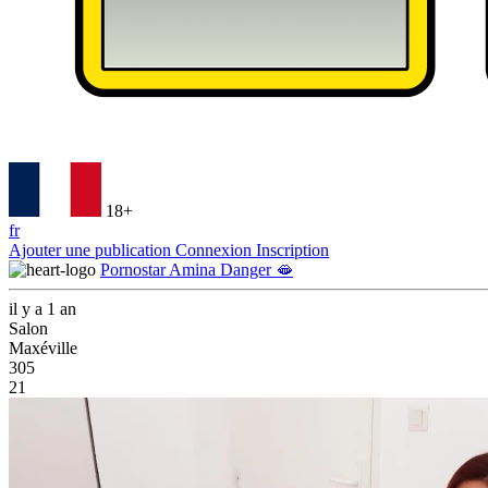
18+
fr
Ajouter une publication
Connexion
Inscription
Pornostar Amina Danger 🫦
il y a 1 an
Salon
Maxéville
305
21