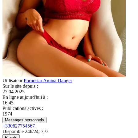
Utilisateur
Pornostar Amina Danger
Sur le site depuis
:
27.04.2025
En ligne aujourd'hui à
:
16:45
Publications actives
:
1974
Messages personnels
+330627754567
Disponible 24h/24, 7j/7
Plainte