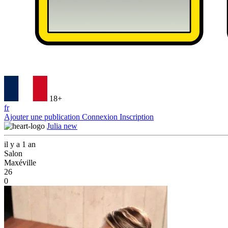
18+
fr
Ajouter une publication
Connexion
Inscription
Julia new
il y a 1 an
Salon
Maxéville
26
0