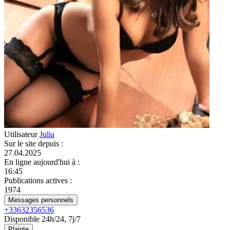
Utilisateur
Julia
Sur le site depuis
:
27.04.2025
En ligne aujourd'hui à
:
16:45
Publications actives
:
1974
Messages personnels
+33632356536
Disponible 24h/24, 7j/7
Plainte