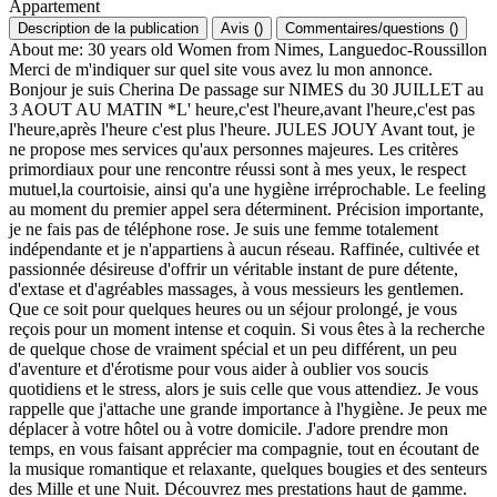
Appartement
Description de la publication
Avis
(
)
Commentaires/questions
(
)
About me: 30 years old Women from Nimes, Languedoc-Roussillon
Merci de m'indiquer sur quel site vous avez lu mon annonce.
Bonjour je suis Cherina De passage sur NIMES du 30 JUILLET au
3 AOUT AU MATIN *L' heure,c'est l'heure,avant l'heure,c'est pas
l'heure,après l'heure c'est plus l'heure. JULES JOUY Avant tout, je
ne propose mes services qu'aux personnes majeures. Les critères
primordiaux pour une rencontre réussi sont à mes yeux, le respect
mutuel,la courtoisie, ainsi qu'a une hygiène irréprochable. Le feeling
au moment du premier appel sera déterminent. Précision importante,
je ne fais pas de téléphone rose. Je suis une femme totalement
indépendante et je n'appartiens à aucun réseau. Raffinée, cultivée et
passionnée désireuse d'offrir un véritable instant de pure détente,
d'extase et d'agréables massages, à vous messieurs les gentlemen.
Que ce soit pour quelques heures ou un séjour prolongé, je vous
reçois pour un moment intense et coquin. Si vous êtes à la recherche
de quelque chose de vraiment spécial et un peu différent, un peu
d'aventure et d'érotisme pour vous aider à oublier vos soucis
quotidiens et le stress, alors je suis celle que vous attendiez. Je vous
rappelle que j'attache une grande importance à l'hygiène. Je peux me
déplacer à votre hôtel ou à votre domicile. J'adore prendre mon
temps, en vous faisant apprécier ma compagnie, tout en écoutant de
la musique romantique et relaxante, quelques bougies et des senteurs
des Mille et une Nuit. Découvrez mes prestations haut de gamme.