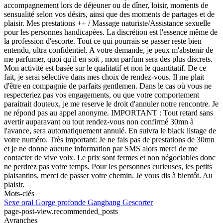
accompagnement lors de déjeuner ou de dîner, loisir, moments de
sensualité selon vos désirs, ainsi que des moments de partages et de
plaisir. Mes prestations ++ / Massage naturiste/Assistance sexuelle
pour les personnes handicapées. La discrétion est l'essence même de
la profession d'escorte. Tout ce qui pourrais se passer reste bien
entendu, ultra confidentiel. A votre demande, je peux m'abstenir de
me parfumer, quoi qu'il en soit , mon parfum sera des plus discrets.
Mon activité est basée sur le qualitatif et non le quantitatif. De ce
fait, je serai sélective dans mes choix de rendez-vous. Il me plait
d'être en compagnie de parfaits gentlemen. Dans le cas où vous ne
respecteriez pas vos engagements, ou que votre comportement
paraitrait douteux, je me reserve le droit d'annuler notre rencontre. Je
ne répond pas au appel anonyme. IMPORTANT : Tout retard sans
avertir auparavant ou tout rendez-vous non confirmé 30mn à
l'avance, sera automatiquement annulé. En suivra le black listage de
votre numéro. Très important: Je ne fais pas de prestations de 30mn
et je ne donne aucune information par SMS alors merci de me
contacter de vive voix. Le prix sont fermes et non négociables donc
ne perdrez pas votre temps. Pour les personnes curieuses, les petits
plaisantins, merci de passer votre chemin. Je vous dis à bientôt. Au
plaisir.
Mots-clés
Sexe oral
Gorge profonde
Gangbang
Gescorter
page-post-view.recommended_posts
Avranches