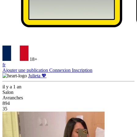
18+
fr
Ajouter une publication
Connexion
Inscription
Julieta 💖
il y a 1 an
Salon
Avranches
894
35