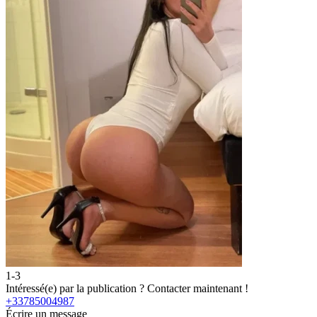
1-3
2
Intéressé(e) par la publication ?
Contacter maintenant !
I
+33785004987
Écrire un message
É