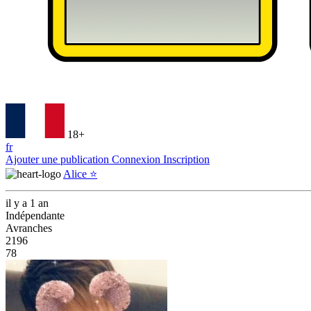
18+
fr
Ajouter une publication
Connexion
Inscription
Alice ⭐️
il y a 1 an
Indépendante
Avranches
2196
78