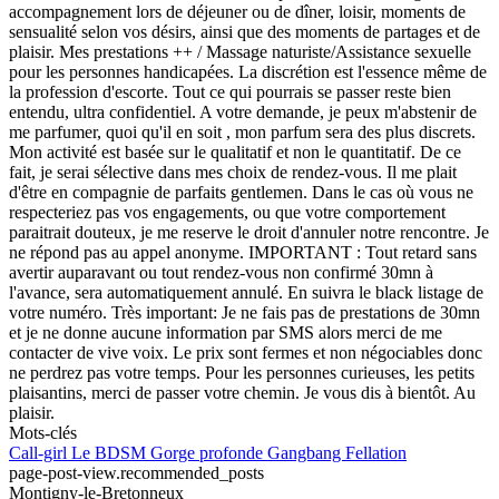
accompagnement lors de déjeuner ou de dîner, loisir, moments de
sensualité selon vos désirs, ainsi que des moments de partages et de
plaisir. Mes prestations ++ / Massage naturiste/Assistance sexuelle
pour les personnes handicapées. La discrétion est l'essence même de
la profession d'escorte. Tout ce qui pourrais se passer reste bien
entendu, ultra confidentiel. A votre demande, je peux m'abstenir de
me parfumer, quoi qu'il en soit , mon parfum sera des plus discrets.
Mon activité est basée sur le qualitatif et non le quantitatif. De ce
fait, je serai sélective dans mes choix de rendez-vous. Il me plait
d'être en compagnie de parfaits gentlemen. Dans le cas où vous ne
respecteriez pas vos engagements, ou que votre comportement
paraitrait douteux, je me reserve le droit d'annuler notre rencontre. Je
ne répond pas au appel anonyme. IMPORTANT : Tout retard sans
avertir auparavant ou tout rendez-vous non confirmé 30mn à
l'avance, sera automatiquement annulé. En suivra le black listage de
votre numéro. Très important: Je ne fais pas de prestations de 30mn
et je ne donne aucune information par SMS alors merci de me
contacter de vive voix. Le prix sont fermes et non négociables donc
ne perdrez pas votre temps. Pour les personnes curieuses, les petits
plaisantins, merci de passer votre chemin. Je vous dis à bientôt. Au
plaisir.
Mots-clés
Call-girl
Le BDSM
Gorge profonde
Gangbang
Fellation
page-post-view.recommended_posts
Montigny-le-Bretonneux