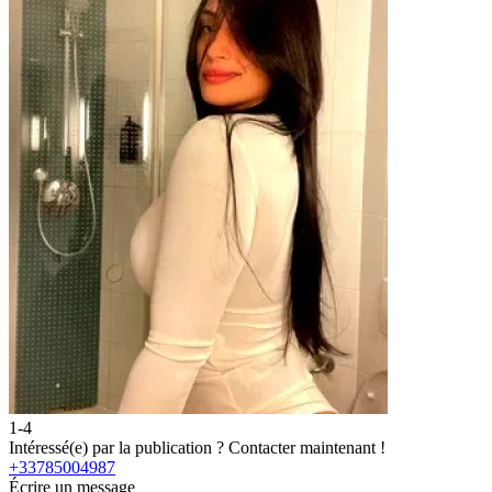
1-4
2
Intéressé(e) par la publication ?
Contacter maintenant !
I
+33785004987
Écrire un message
É