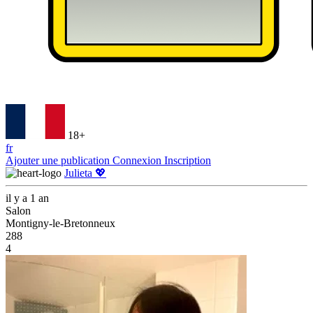
18+
fr
Ajouter une publication
Connexion
Inscription
Julieta 💖
il y a 1 an
Salon
Montigny-le-Bretonneux
288
4