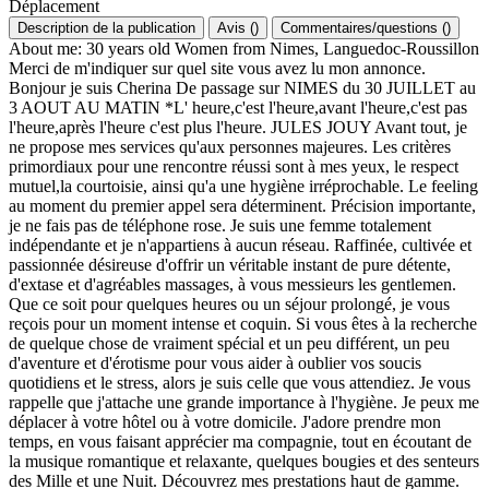
Déplacement
Description de la publication
Avis
(
)
Commentaires/questions
(
)
About me: 30 years old Women from Nimes, Languedoc-Roussillon
Merci de m'indiquer sur quel site vous avez lu mon annonce.
Bonjour je suis Cherina De passage sur NIMES du 30 JUILLET au
3 AOUT AU MATIN *L' heure,c'est l'heure,avant l'heure,c'est pas
l'heure,après l'heure c'est plus l'heure. JULES JOUY Avant tout, je
ne propose mes services qu'aux personnes majeures. Les critères
primordiaux pour une rencontre réussi sont à mes yeux, le respect
mutuel,la courtoisie, ainsi qu'a une hygiène irréprochable. Le feeling
au moment du premier appel sera déterminent. Précision importante,
je ne fais pas de téléphone rose. Je suis une femme totalement
indépendante et je n'appartiens à aucun réseau. Raffinée, cultivée et
passionnée désireuse d'offrir un véritable instant de pure détente,
d'extase et d'agréables massages, à vous messieurs les gentlemen.
Que ce soit pour quelques heures ou un séjour prolongé, je vous
reçois pour un moment intense et coquin. Si vous êtes à la recherche
de quelque chose de vraiment spécial et un peu différent, un peu
d'aventure et d'érotisme pour vous aider à oublier vos soucis
quotidiens et le stress, alors je suis celle que vous attendiez. Je vous
rappelle que j'attache une grande importance à l'hygiène. Je peux me
déplacer à votre hôtel ou à votre domicile. J'adore prendre mon
temps, en vous faisant apprécier ma compagnie, tout en écoutant de
la musique romantique et relaxante, quelques bougies et des senteurs
des Mille et une Nuit. Découvrez mes prestations haut de gamme.