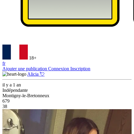
18+
fr
Ajouter une publication
Connexion
Inscription
Alicia 💘
il y a 1 an
Indépendante
Montigny-le-Bretonneux
679
38