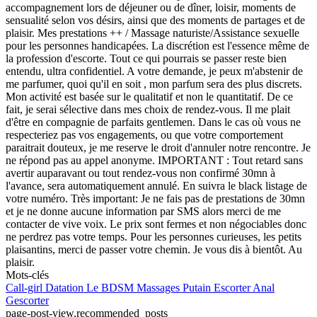
accompagnement lors de déjeuner ou de dîner, loisir, moments de
sensualité selon vos désirs, ainsi que des moments de partages et de
plaisir. Mes prestations ++ / Massage naturiste/Assistance sexuelle
pour les personnes handicapées. La discrétion est l'essence même de
la profession d'escorte. Tout ce qui pourrais se passer reste bien
entendu, ultra confidentiel. A votre demande, je peux m'abstenir de
me parfumer, quoi qu'il en soit , mon parfum sera des plus discrets.
Mon activité est basée sur le qualitatif et non le quantitatif. De ce
fait, je serai sélective dans mes choix de rendez-vous. Il me plait
d'être en compagnie de parfaits gentlemen. Dans le cas où vous ne
respecteriez pas vos engagements, ou que votre comportement
paraitrait douteux, je me reserve le droit d'annuler notre rencontre. Je
ne répond pas au appel anonyme. IMPORTANT : Tout retard sans
avertir auparavant ou tout rendez-vous non confirmé 30mn à
l'avance, sera automatiquement annulé. En suivra le black listage de
votre numéro. Très important: Je ne fais pas de prestations de 30mn
et je ne donne aucune information par SMS alors merci de me
contacter de vive voix. Le prix sont fermes et non négociables donc
ne perdrez pas votre temps. Pour les personnes curieuses, les petits
plaisantins, merci de passer votre chemin. Je vous dis à bientôt. Au
plaisir.
Mots-clés
Call-girl
Datation
Le BDSM
Massages
Putain
Escorter
Anal
Gescorter
page-post-view.recommended_posts