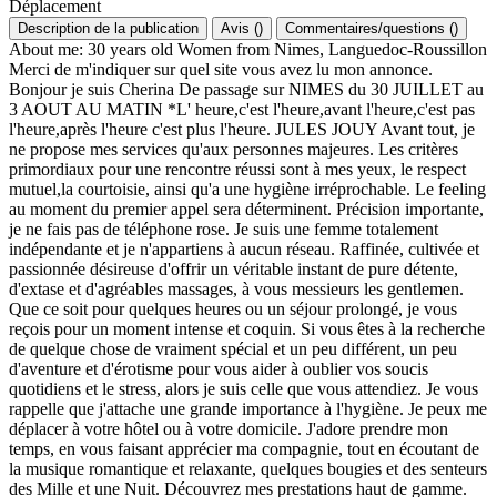
Déplacement
Description de la publication
Avis
(
)
Commentaires/questions
(
)
About me: 30 years old Women from Nimes, Languedoc-Roussillon
Merci de m'indiquer sur quel site vous avez lu mon annonce.
Bonjour je suis Cherina De passage sur NIMES du 30 JUILLET au
3 AOUT AU MATIN *L' heure,c'est l'heure,avant l'heure,c'est pas
l'heure,après l'heure c'est plus l'heure. JULES JOUY Avant tout, je
ne propose mes services qu'aux personnes majeures. Les critères
primordiaux pour une rencontre réussi sont à mes yeux, le respect
mutuel,la courtoisie, ainsi qu'a une hygiène irréprochable. Le feeling
au moment du premier appel sera déterminent. Précision importante,
je ne fais pas de téléphone rose. Je suis une femme totalement
indépendante et je n'appartiens à aucun réseau. Raffinée, cultivée et
passionnée désireuse d'offrir un véritable instant de pure détente,
d'extase et d'agréables massages, à vous messieurs les gentlemen.
Que ce soit pour quelques heures ou un séjour prolongé, je vous
reçois pour un moment intense et coquin. Si vous êtes à la recherche
de quelque chose de vraiment spécial et un peu différent, un peu
d'aventure et d'érotisme pour vous aider à oublier vos soucis
quotidiens et le stress, alors je suis celle que vous attendiez. Je vous
rappelle que j'attache une grande importance à l'hygiène. Je peux me
déplacer à votre hôtel ou à votre domicile. J'adore prendre mon
temps, en vous faisant apprécier ma compagnie, tout en écoutant de
la musique romantique et relaxante, quelques bougies et des senteurs
des Mille et une Nuit. Découvrez mes prestations haut de gamme.