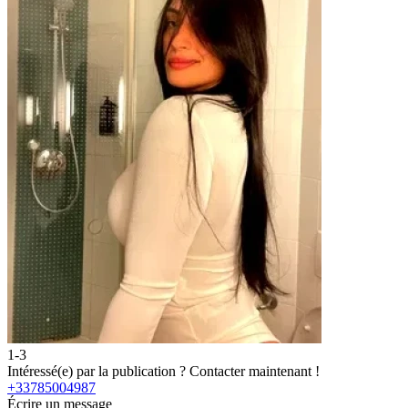
1-3
2
Intéressé(e) par la publication ?
Contacter maintenant !
I
+33785004987
Écrire un message
É