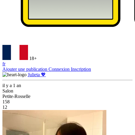
18+
fr
Ajouter une publication
Connexion
Inscription
Julieta 💖
il y a 1 an
Salon
Petite-Rosselle
158
12