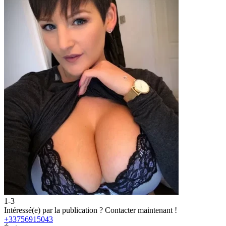
1-3
2
Intéressé(e) par la publication ?
Contacter maintenant !
I
+33756915043