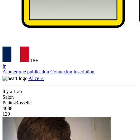
18+
fr
Ajouter une publication
Connexion
Inscription
Alice ⭐️
il y a 1 an
Salon
Petite-Rosselle
4088
120