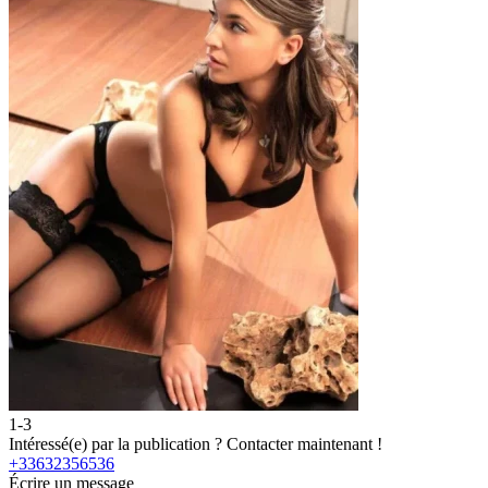
1-3
2
Intéressé(e) par la publication ?
Contacter maintenant !
I
+33632356536
Écrire un message
É