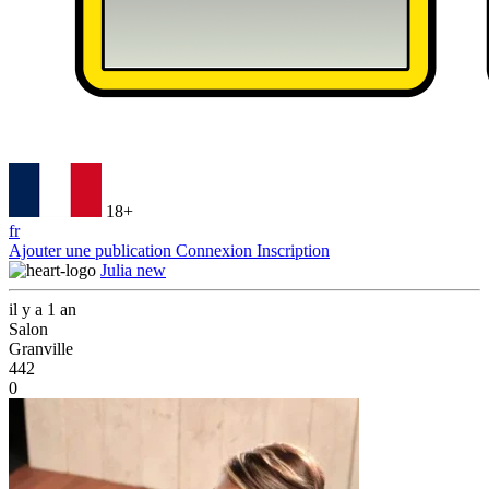
18+
fr
Ajouter une publication
Connexion
Inscription
Julia new
il y a 1 an
Salon
Granville
442
0