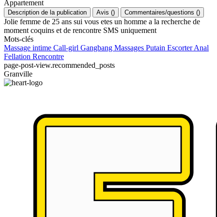
Appartement
Description de la publication
Avis
(
)
Commentaires/questions
(
)
Jolie femme de 25 ans sui vous etes un homme a la recherche de
moment coquins et de rencontre SMS uniquement
Mots-clés
Massage intime
Call-girl
Gangbang
Massages
Putain
Escorter
Anal
Fellation
Rencontre
page-post-view.recommended_posts
Granville