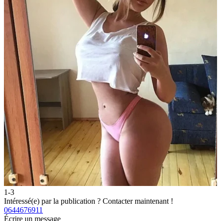
1-3
2
Intéressé(e) par la publication ?
Contacter maintenant !
I
0644676911
0
Écrire un message
É