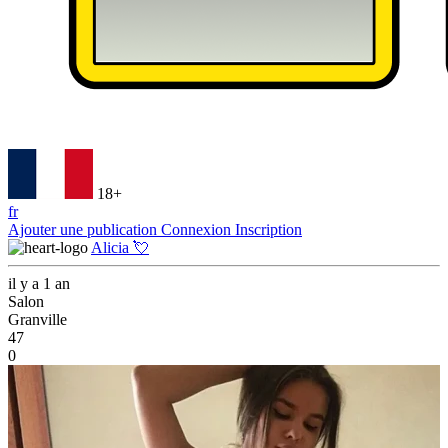
18+
fr
Ajouter une publication
Connexion
Inscription
Alicia 💘
il y a 1 an
Salon
Granville
47
0