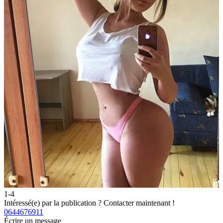
1-4
2
Intéressé(e) par la publication ?
Contacter maintenant !
I
0644676911
0
Écrire un message
É