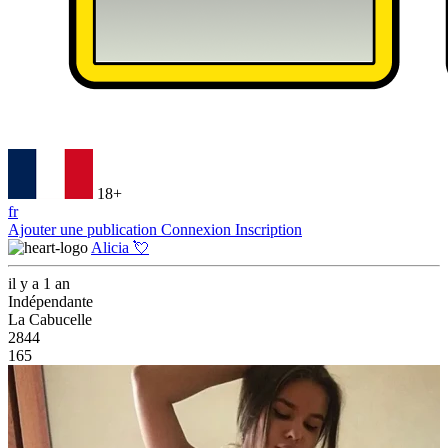
18+
fr
Ajouter une publication
Connexion
Inscription
Alicia 💘
il y a 1 an
Indépendante
La Cabucelle
2844
165