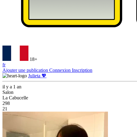
18+
fr
Ajouter une publication
Connexion
Inscription
Julieta 💖
il y a 1 an
Salon
La Cabucelle
298
21