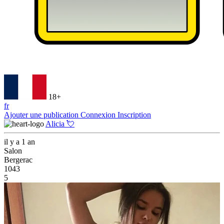
18+
fr
Ajouter une publication
Connexion
Inscription
Alicia 💘
il y a 1 an
Salon
Bergerac
1043
5