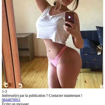
1-3
2
Intéressé(e) par la publication ?
Contacter maintenant !
I
0644676911
0
Écrire un message
É