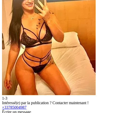
1-3
2
Intéressé(e) par la publication ?
Contacter maintenant !
I
+33785004987
Écrire un message
É