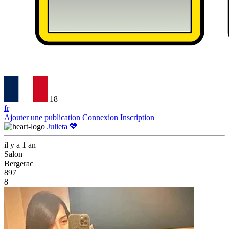
18+
fr
Ajouter une publication
Connexion
Inscription
Julieta 💖
il y a 1 an
Salon
Bergerac
897
8