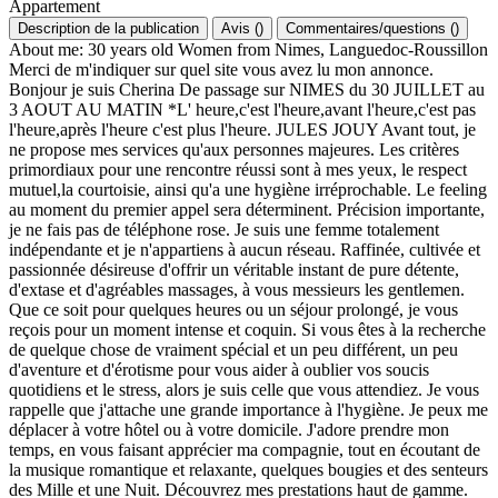
Appartement
Description de la publication
Avis
(
)
Commentaires/questions
(
)
About me: 30 years old Women from Nimes, Languedoc-Roussillon
Merci de m'indiquer sur quel site vous avez lu mon annonce.
Bonjour je suis Cherina De passage sur NIMES du 30 JUILLET au
3 AOUT AU MATIN *L' heure,c'est l'heure,avant l'heure,c'est pas
l'heure,après l'heure c'est plus l'heure. JULES JOUY Avant tout, je
ne propose mes services qu'aux personnes majeures. Les critères
primordiaux pour une rencontre réussi sont à mes yeux, le respect
mutuel,la courtoisie, ainsi qu'a une hygiène irréprochable. Le feeling
au moment du premier appel sera déterminent. Précision importante,
je ne fais pas de téléphone rose. Je suis une femme totalement
indépendante et je n'appartiens à aucun réseau. Raffinée, cultivée et
passionnée désireuse d'offrir un véritable instant de pure détente,
d'extase et d'agréables massages, à vous messieurs les gentlemen.
Que ce soit pour quelques heures ou un séjour prolongé, je vous
reçois pour un moment intense et coquin. Si vous êtes à la recherche
de quelque chose de vraiment spécial et un peu différent, un peu
d'aventure et d'érotisme pour vous aider à oublier vos soucis
quotidiens et le stress, alors je suis celle que vous attendiez. Je vous
rappelle que j'attache une grande importance à l'hygiène. Je peux me
déplacer à votre hôtel ou à votre domicile. J'adore prendre mon
temps, en vous faisant apprécier ma compagnie, tout en écoutant de
la musique romantique et relaxante, quelques bougies et des senteurs
des Mille et une Nuit. Découvrez mes prestations haut de gamme.