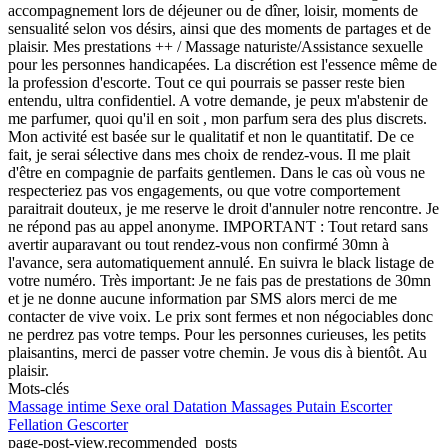
accompagnement lors de déjeuner ou de dîner, loisir, moments de
sensualité selon vos désirs, ainsi que des moments de partages et de
plaisir. Mes prestations ++ / Massage naturiste/Assistance sexuelle
pour les personnes handicapées. La discrétion est l'essence même de
la profession d'escorte. Tout ce qui pourrais se passer reste bien
entendu, ultra confidentiel. A votre demande, je peux m'abstenir de
me parfumer, quoi qu'il en soit , mon parfum sera des plus discrets.
Mon activité est basée sur le qualitatif et non le quantitatif. De ce
fait, je serai sélective dans mes choix de rendez-vous. Il me plait
d'être en compagnie de parfaits gentlemen. Dans le cas où vous ne
respecteriez pas vos engagements, ou que votre comportement
paraitrait douteux, je me reserve le droit d'annuler notre rencontre. Je
ne répond pas au appel anonyme. IMPORTANT : Tout retard sans
avertir auparavant ou tout rendez-vous non confirmé 30mn à
l'avance, sera automatiquement annulé. En suivra le black listage de
votre numéro. Très important: Je ne fais pas de prestations de 30mn
et je ne donne aucune information par SMS alors merci de me
contacter de vive voix. Le prix sont fermes et non négociables donc
ne perdrez pas votre temps. Pour les personnes curieuses, les petits
plaisantins, merci de passer votre chemin. Je vous dis à bientôt. Au
plaisir.
Mots-clés
Massage intime
Sexe oral
Datation
Massages
Putain
Escorter
Fellation
Gescorter
page-post-view.recommended_posts