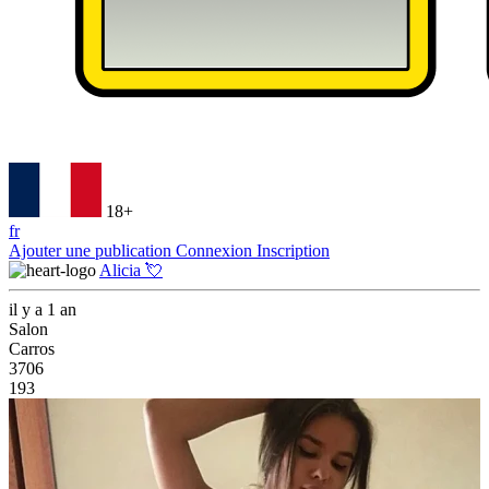
18+
fr
Ajouter une publication
Connexion
Inscription
Alicia 💘
il y a 1 an
Salon
Carros
3706
193