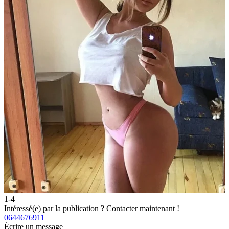
1-4
2
Intéressé(e) par la publication ?
Contacter maintenant !
I
0644676911
0
Écrire un message
É