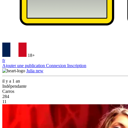
18+
fr
Ajouter une publication
Connexion
Inscription
Julia new
il y a 1 an
Indépendante
Carros
284
11