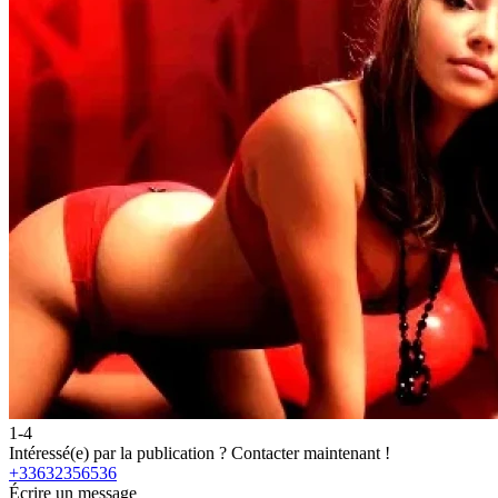
1-4
Intéressé(e) par la publication ?
Contacter maintenant !
+33632356536
Écrire un message