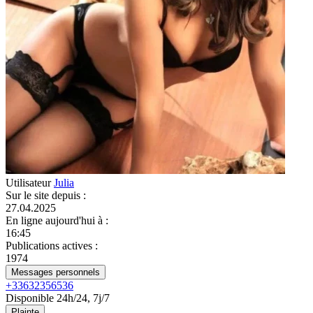
Utilisateur
Julia
Sur le site depuis
:
27.04.2025
En ligne aujourd'hui à
:
16:45
Publications actives
:
1974
Messages personnels
+33632356536
Disponible 24h/24, 7j/7
Plainte