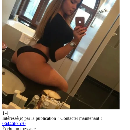
1-4
2
Intéressé(e) par la publication ?
Contacter maintenant !
I
0644667570
0
Écrire un message
É