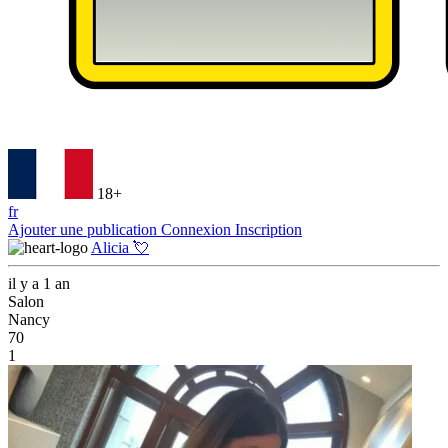
18+
fr
Ajouter une publication
Connexion
Inscription
Alicia 💘
il y a 1 an
Salon
Nancy
70
1