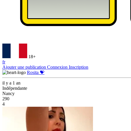
18+
fr
Ajouter une publication
Connexion
Inscription
Rosita 💝
il y a 1 an
Indépendante
Nancy
290
4