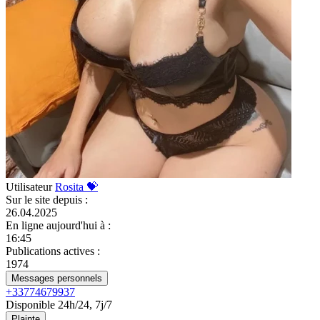
Utilisateur
Rosita 💝
Sur le site depuis
:
26.04.2025
En ligne aujourd'hui à
:
16:45
Publications actives
:
1974
Messages personnels
+33774679937
Disponible 24h/24, 7j/7
Plainte