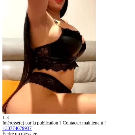
1-3
Intéressé(e) par la publication ?
Contacter maintenant !
+33774679937
Écrire un message