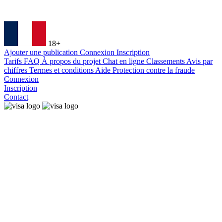
18+
Ajouter une publication
Connexion
Inscription
Tarifs
FAQ
À propos du projet
Chat en ligne
Classements
Avis par
chiffres
Termes et conditions
Aide
Protection contre la fraude
Connexion
Inscription
Contact