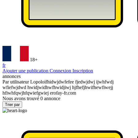
18+
fr
Ajouter une publication
Connexion
Inscription
annonces
Par utilisateur
Lopoloifhidwjdwfefee fjedwjdwj ijwhfwdj
wfiefwjdwd hwidjwidhwfhwidjiwj hjfhefjhwifhewfiwejj
hfiwhfqwjhfqwiefgwiej erofay-fr.com
Nous avons trouvé
0
annonce
Trier par