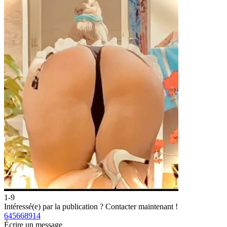
1-9
Intéressé(e) par la publication ?
Contacter maintenant !
645668914
Écrire un message