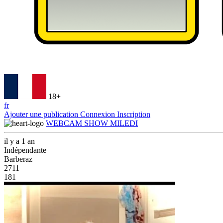
18+
fr
Ajouter une publication
Connexion
Inscription
WEBCAM SHOW MILEDI
il y a 1 an
Indépendante
Barberaz
2711
181