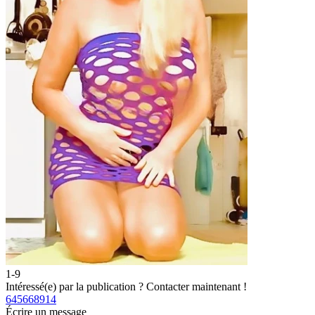
1-9
Intéressé(e) par la publication ?
Contacter maintenant !
645668914
Écrire un message