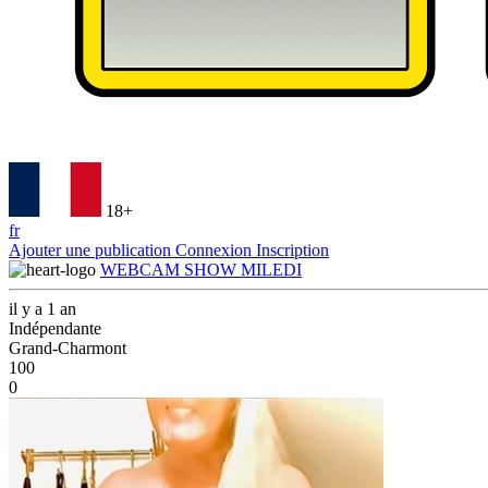
18+
fr
Ajouter une publication
Connexion
Inscription
WEBCAM SHOW MILEDI
il y a 1 an
Indépendante
Grand-Charmont
100
0