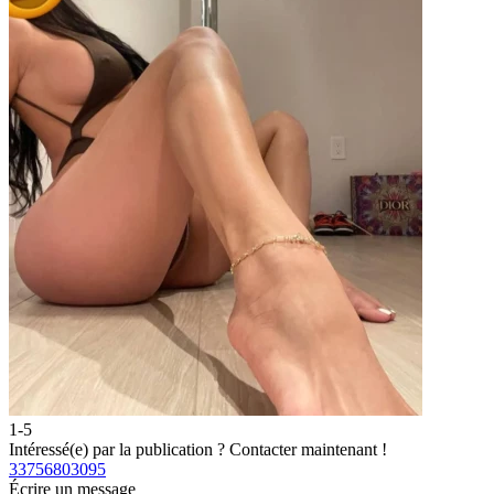
1-5
2
Intéressé(e) par la publication ?
Contacter maintenant !
I
33756803095
3
Écrire un message
É