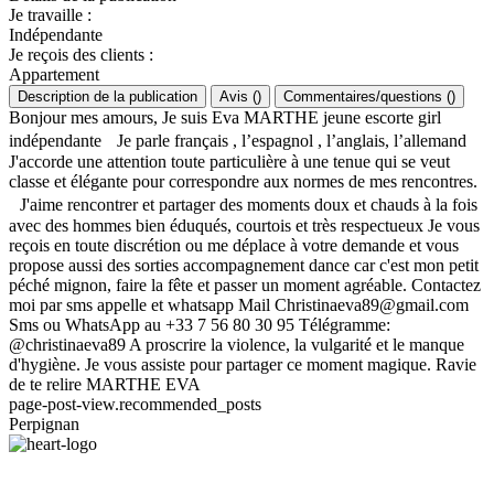
Je travaille
:
Indépendante
Je reçois des clients
:
Appartement
Description de la publication
Avis
(
)
Commentaires/questions
(
)
Bonjour mes amours, Je suis Eva MARTHE jeune escorte girl
indépendante Je parle français , l’espagnol , l’anglais, l’allemand
J'accorde une attention toute particulière à une tenue qui se veut
classe et élégante pour correspondre aux normes de mes rencontres.
J'aime rencontrer et partager des moments doux et chauds à la fois
avec des hommes bien éduqués, courtois et très respectueux Je vous
reçois en toute discrétion ou me déplace à votre demande et vous
propose aussi des sorties accompagnement dance car c'est mon petit
péché mignon, faire la fête et passer un moment agréable. Contactez
moi par sms appelle et whatsapp Mail
Christinaeva89@gmail.com
Sms ou WhatsApp au +33 7 56 80 30 95 Télégramme:
@christinaeva89 A proscrire la violence, la vulgarité et le manque
d'hygiène. Je vous assiste pour partager ce moment magique. Ravie
de te relire MARTHE EVA
page-post-view.recommended_posts
Perpignan